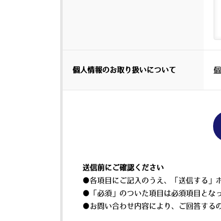
個人情報のお取り扱いについて
個
こ
の
フ
ィ
送信前にご確認ください
ー
●各項目にご記入のうえ、「送信する」
ル
●「必須」のついた項目は必須項目とな
ド
●お問い合わせ内容により、ご回答する
は
空