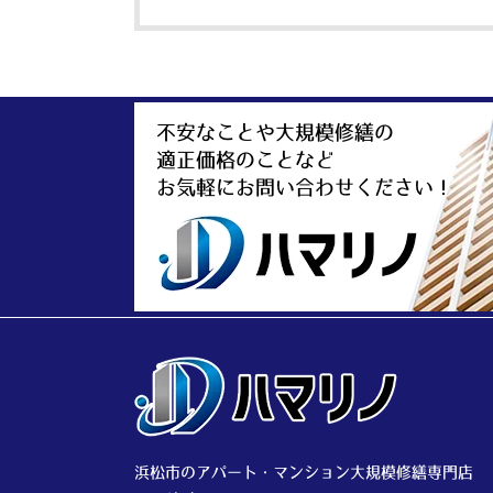
の
ま
ま
に
不安なことや大規模修繕の
し
適正価格のことなど
て
お気軽にお問い合わせください！
く
だ
さ
い。
浜松市のアパート・マンション大規模修繕専門店